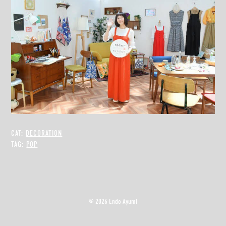
CAT:
DECORATION
TAG:
POP
©
2026 Endo Ayumi