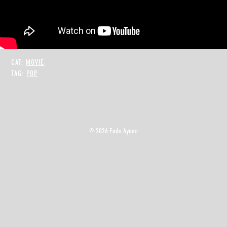
CAT:
MOVIE
TAG:
POP
©
2026 Endo Ayumi